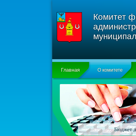
Комитет ф
администр
муниципал
Главная
О комитете
Бюджет д