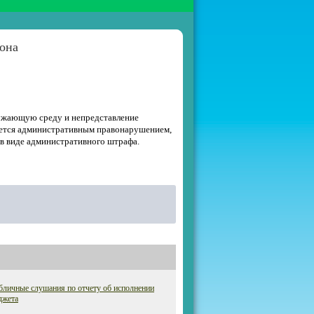
она
ружающую среду и непредставление
яется административным правонарушением,
 в виде административного штрафа.
личные слушания по отчету об исполнении
джета