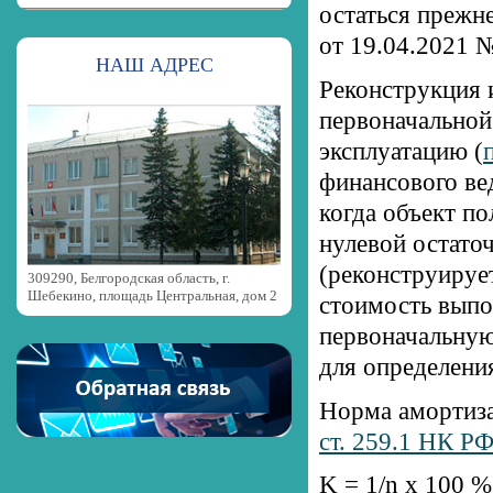
остаться прежн
от 19.04.2021 
НАШ АДРЕС
Реконструкция 
первоначальной
эксплуатацию (
финансового вед
когда объект п
нулевой остато
(реконструирует
309290, Белгородская область, г.
Шебекино, площадь Центральная, дом 2
стоимость выпо
первоначальную
для определени
Норма амортиза
ст. 259.1 НК Р
K = 1/n х 100 %