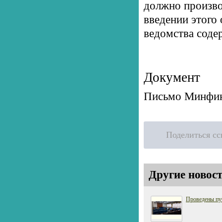
должно произво
введении этого 
ведомства соде
Документ
Письмо Минфина
Поделиться с
Другие новост
Проведены пу