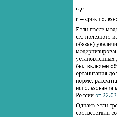
где:
n – срок полез
Если после мод
его полезного и
обязан) увеличи
модернизирован
установленных 
был включен об
организация до
норме, рассчит
использования 
России
от 22.0
Однако если ср
соответствии с