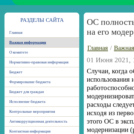
РАЗДЕЛЫ САЙТА
ОС полность
на его моде
Главная
Важная информация
Главная
/
Важная
О комитете
01 Июня 2021, 
Нормативно-правовая информация
Случаи, когда 
Бюджет
использования 
Формирование бюджета
работоспособно
Бюджет для граждан
модернизироват
Исполнение бюджета
расходы следуе
Контрольные мероприятия
исходя из перв
этого ОС в эксп
Антикоррупционная деятельность
модернизации (
Контактная информация