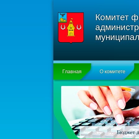
Комитет ф
администр
муниципал
Главная
О комитете
Бюджет д