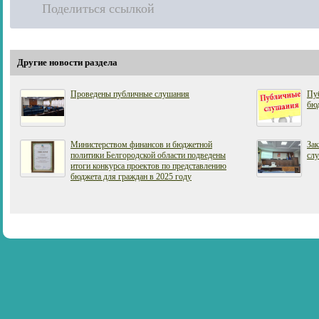
Поделиться ссылкой
Другие новости раздела
Проведены публичные слушания
Пуб
бю
Министерством финансов и бюджетной
За
политики Белгородской области подведены
сл
итоги конкурса проектов по представлению
бюджета для граждан в 2025 году