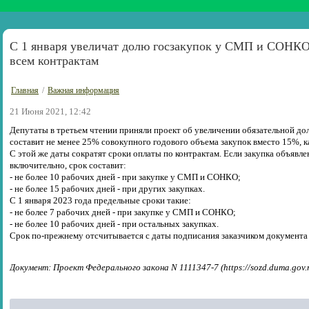
С 1 января увеличат долю госзакупок у СМП и СОНКО 
всем контрактам
Главная
/
Важная информация
21 Июня 2021, 12:42
Депутаты в третьем чтении приняли проект об увеличении обязательной до
составит не менее 25% совокупного годового объема закупок вместо 15%, ка
С этой же даты сократят сроки оплаты по контрактам. Если закупка объявлен
включительно, срок составит:
- не более 10 рабочих дней - при закупке у СМП и СОНКО;
- не более 15 рабочих дней - при других закупках.
С 1 января 2023 года предельные сроки такие:
- не более 7 рабочих дней - при закупке у СМП и СОНКО;
- не более 10 рабочих дней - при остальных закупках.
Срок по-прежнему отсчитывается с даты подписания заказчиком документа 
Документ: Проект Федерального закона N 1111347-7 (https://sozd.duma.gov.r