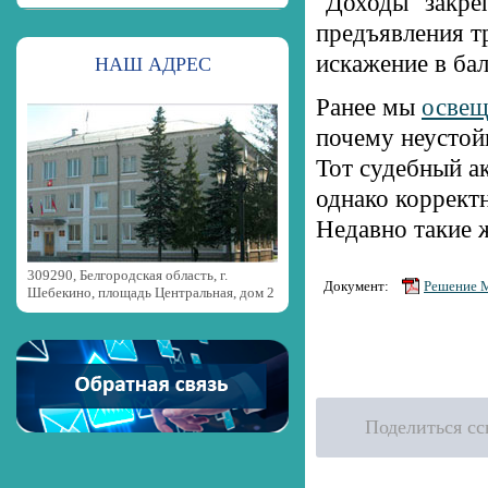
"Доходы" закре
предъявления т
искажение в ба
НАШ АДРЕС
Ранее мы
освещ
почему неустой
Тот судебный ак
однако коррект
Недавно такие
309290, Белгородская область, г.
Решение М
Документ:
Шебекино, площадь Центральная, дом 2
Поделиться с